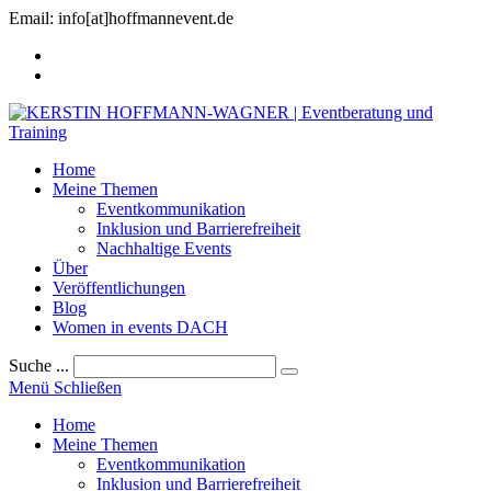
Zum
Email: info[at]hoffmannevent.de
Inhalt
springen
Home
Meine Themen
Eventkommunikation
Inklusion und Barrierefreiheit
Nachhaltige Events
Über
Veröffentlichungen
Blog
Women in events DACH
Suche ...
Suche
Menü
Schließen
abschicken
Toggle
Home
the
Meine Themen
button
Eventkommunikation
to
Inklusion und Barrierefreiheit
expand