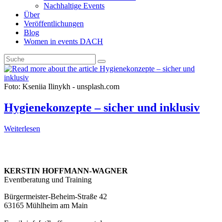
Nachhaltige Events
or
Über
collapse
Veröffentlichungen
the
Blog
Menu
Women in events DACH
Foto: Kseniia Ilinykh - unsplash.com
Hygienekonzepte – sicher und inklusiv
Hygienekonzepte
Weiterlesen
–
sicher
Kontakt
und
inklusiv
KERSTIN HOFFMANN-WAGNER
Eventberatung und Training
Bürgermeister-Beheim-Straße 42
63165 Mühlheim am Main