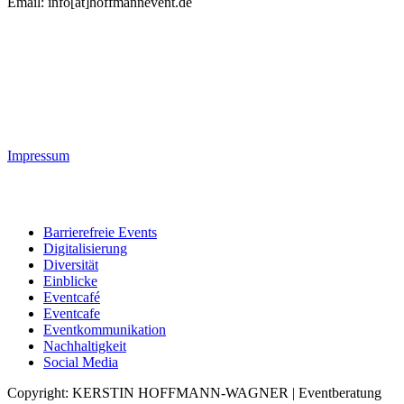
Email: info[at]hoffmannevent.de
Nachhaltigkeitsberaterin
für die Eventbranche
Rechtliches
Impressum
Blogkategorien
Barrierefreie Events
Digitalisierung
Diversität
Einblicke
Eventcafé
Eventcafe
Eventkommunikation
Nachhaltigkeit
Social Media
Copyright: KERSTIN HOFFMANN-WAGNER | Eventberatung