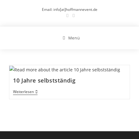
Zum
Email: info[at]hoffmannevent.de
Inhalt
springen
Menü
10 Jahre selbstständig
10
Weiterlesen
Jahre
Selbstständig