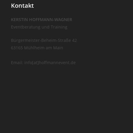
Kontakt
KERSTIN HOFFMANN-WAGNER
Eventberatung und Training
Bürgermeister-Beheim-Straße 42
63165 Mühlheim am Main
Email: info[at]hoffmannevent.de