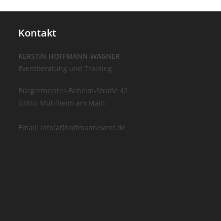
Umdenken
Werden
Kontakt
KERSTIN HOFFMANN-WAGNER
Eventberatung und Training
Bürgermeister-Beheim-Straße 42
63165 Mühlheim am Main
Email: info[at]hoffmannevent.de