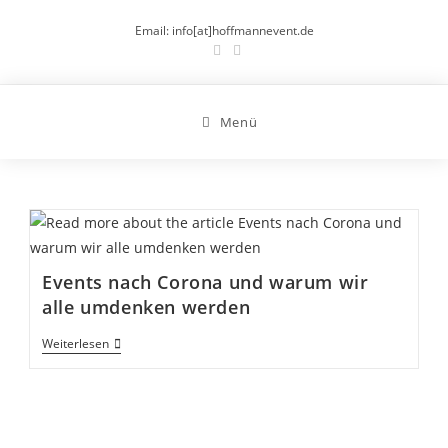
Zum
Email: info[at]hoffmannevent.de
Inhalt
springen
Menü
Events nach Corona und warum wir
alle umdenken werden
Events
Weiterlesen
Nach
Corona
Und
Warum
Wir
Alle